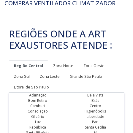
COMPRAR VENTILADOR CLIMATIZADOR
REGIÕES ONDE A ART
EXAUSTORES ATENDE :
Região Central
Zona Norte
Zona Oeste
Zona Sul
Zona Leste
Grande São Paulo
Litoral de São Paulo
Aclimação
Bela Vista
Bom Retiro
Brás
Cambuci
Centro
Consolação
Higienópolis
Glicério
Liberdade
Luz
Pari
República
Santa Cecília
Santa Efigênia
Sé