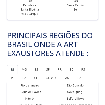
Luz
Pari
República
Santa Cecília
Santa Efigênia
Sé
Vila Buarque
PRINCIPAIS REGIÕES DO
BRASIL ONDE A ART
EXAUSTORES ATENDE :
RJ
MG
ES
SP
PR
SC
RS
PE
BA
CE
GO e DF
AM
PA
Rio de Janeiro
São Gonçalo
Duque de Caxias
Nova Iguaçu
Niterói
Belford Roxo