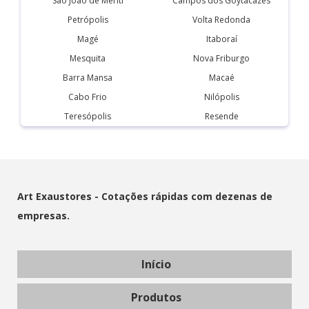
São João de Meriti
Campos dos Goytacazes
Petrópolis
Volta Redonda
Magé
Itaboraí
Mesquita
Nova Friburgo
Barra Mansa
Macaé
Cabo Frio
Nilópolis
Teresópolis
Resende
Art Exaustores - Cotações rápidas com dezenas de
empresas.
Início
Produtos