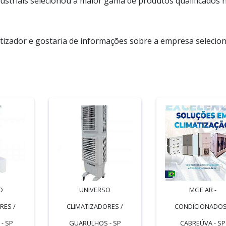
Industriais selecionou a maior gama de produtos qualificados 
tizador e gostaria de informações sobre a empresa selecio
O
UNIVERSO
MGE AR -
RES /
CLIMATIZADORES /
CONDICIONADOS
- SP
GUARULHOS - SP
CABREÚVA - SP