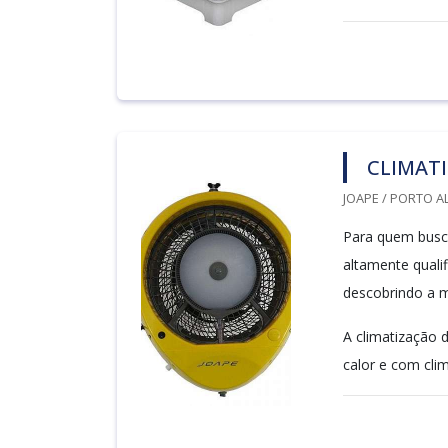
CLIMATI
JOAPE / PORTO A
Para quem busca
altamente quali
descobrindo a m
A climatização
calor e com clim