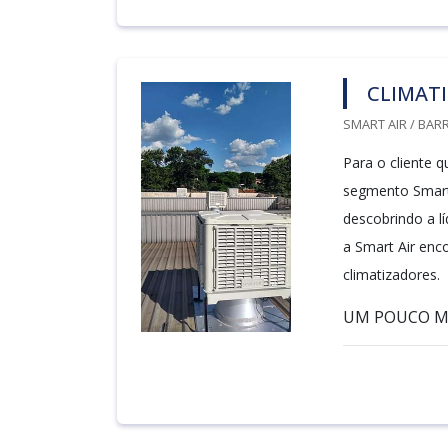
CLIMAT
SMART AIR / BARR
Para o cliente q
segmento Smart
descobrindo a l
a Smart Air en
climatizadores.
UM POUCO MA