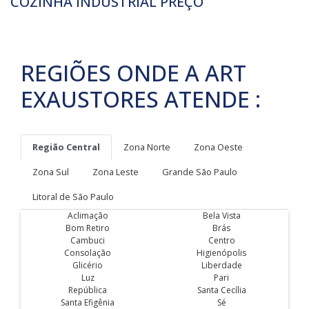
COZINHA INDUSTRIAL PREÇO
REGIÕES ONDE A ART
EXAUSTORES ATENDE :
Região Central
Zona Norte
Zona Oeste
Zona Sul
Zona Leste
Grande São Paulo
Litoral de São Paulo
Aclimação
Bela Vista
Bom Retiro
Brás
Cambuci
Centro
Consolação
Higienópolis
Glicério
Liberdade
Luz
Pari
República
Santa Cecília
Santa Efigênia
Sé