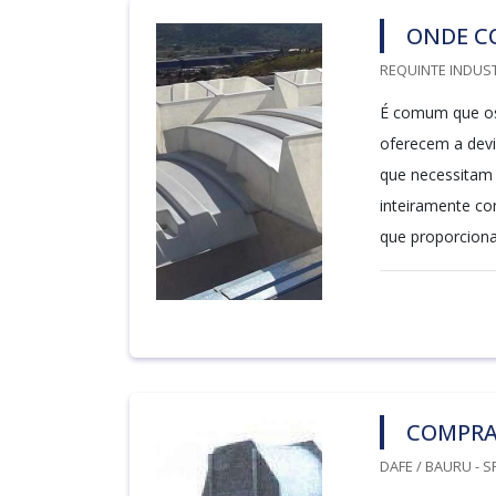
ONDE C
REQUINTE INDUST
É comum que os
oferecem a devi
que necessitam 
inteiramente co
que proporciona
COMPRA
DAFE / BAURU - S