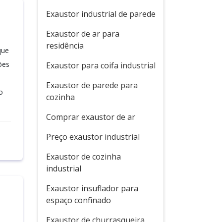
Exaustor industrial de parede
Exaustor de ar para
residência
que
ões
Exaustor para coifa industrial
Exaustor de parede para
o
cozinha
Comprar exaustor de ar
Preço exaustor industrial
Exaustor de cozinha
industrial
Exaustor insuflador para
espaço confinado
Exaustor de churrasqueira