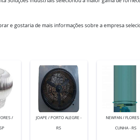
ta Soluções Industriais selecionou a maior gama de fornec
prar e gostaria de mais informações sobre a empresa selec
ORES /
JOAPE / PORTO ALEGRE -
NEWFAN / FLORES
SP
RS
CUNHA - RS