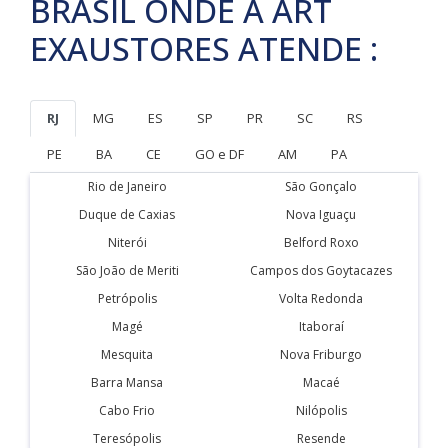
BRASIL ONDE A ART
EXAUSTORES ATENDE :
RJ
MG
ES
SP
PR
SC
RS
PE
BA
CE
GO e DF
AM
PA
Rio de Janeiro
São Gonçalo
Duque de Caxias
Nova Iguaçu
Niterói
Belford Roxo
São João de Meriti
Campos dos Goytacazes
Petrópolis
Volta Redonda
Magé
Itaboraí
Mesquita
Nova Friburgo
Barra Mansa
Macaé
Cabo Frio
Nilópolis
Teresópolis
Resende