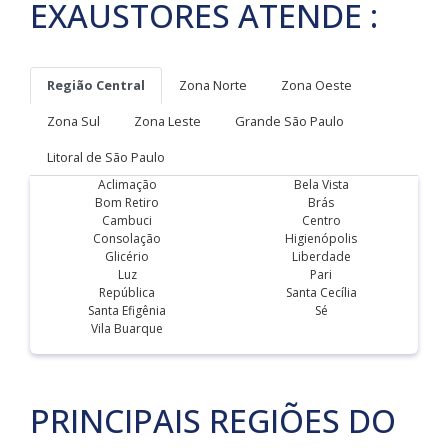
EXAUSTORES ATENDE :
Região Central
Zona Norte
Zona Oeste
Zona Sul
Zona Leste
Grande São Paulo
Litoral de São Paulo
Aclimação
Bela Vista
Bom Retiro
Brás
Cambuci
Centro
Consolação
Higienópolis
Glicério
Liberdade
Luz
Pari
República
Santa Cecília
Santa Efigênia
Sé
Vila Buarque
PRINCIPAIS REGIÕES DO