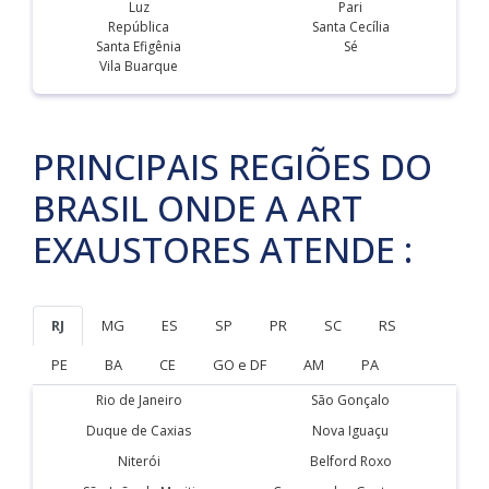
Luz
Pari
República
Santa Cecília
Santa Efigênia
Sé
Vila Buarque
PRINCIPAIS REGIÕES DO
BRASIL ONDE A ART
EXAUSTORES ATENDE :
RJ
MG
ES
SP
PR
SC
RS
PE
BA
CE
GO e DF
AM
PA
Rio de Janeiro
São Gonçalo
Duque de Caxias
Nova Iguaçu
Niterói
Belford Roxo