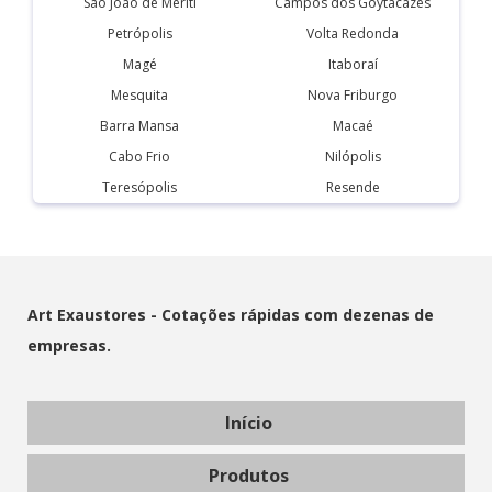
São João de Meriti
Campos dos Goytacazes
Petrópolis
Volta Redonda
Magé
Itaboraí
Mesquita
Nova Friburgo
Barra Mansa
Macaé
Cabo Frio
Nilópolis
Teresópolis
Resende
Art Exaustores - Cotações rápidas com dezenas de
empresas.
Início
Produtos