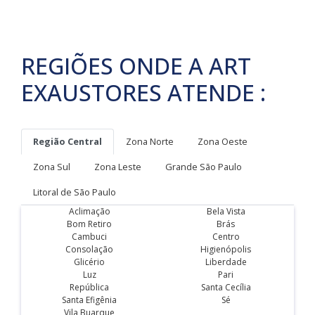
REGIÕES ONDE A ART
EXAUSTORES ATENDE :
Região Central
Zona Norte
Zona Oeste
Zona Sul
Zona Leste
Grande São Paulo
Litoral de São Paulo
Aclimação
Bela Vista
Bom Retiro
Brás
Cambuci
Centro
Consolação
Higienópolis
Glicério
Liberdade
Luz
Pari
República
Santa Cecília
Santa Efigênia
Sé
Vila Buarque