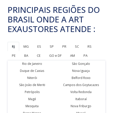
PRINCIPAIS REGIÕES DO
BRASIL ONDE A ART
EXAUSTORES ATENDE :
RJ
MG
ES
SP
PR
SC
RS
PE
BA
CE
GO e DF
AM
PA
Rio de Janeiro
São Gonçalo
Duque de Caxias
Nova Iguaçu
Niterói
Belford Roxo
São João de Meriti
Campos dos Goytacazes
Petrópolis
Volta Redonda
Magé
Itaboraí
Mesquita
Nova Friburgo