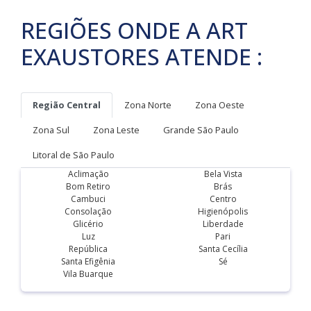
REGIÕES ONDE A ART
EXAUSTORES ATENDE :
Região Central
Zona Norte
Zona Oeste
Zona Sul
Zona Leste
Grande São Paulo
Litoral de São Paulo
Aclimação
Bela Vista
Bom Retiro
Brás
Cambuci
Centro
Consolação
Higienópolis
Glicério
Liberdade
Luz
Pari
República
Santa Cecília
Santa Efigênia
Sé
Vila Buarque