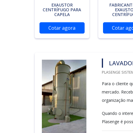
EXAUSTOR
FABRICANT
CENTRÍFUGO PARA
EXAUST
CAPELA
CENTRÍF
Cotar agora
Cotar ag
LAVADO
PLASENGE SISTEM
Para o cliente 
mercado. Receb
organização ma
Quando o intere
Plasenge é possí