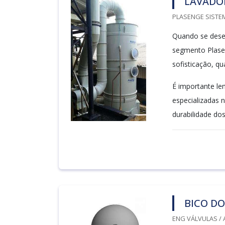
LAVADOR
PLASENGE SISTEM
Quando se desej
segmento Plase
sofisticação, qu
É importante le
especializadas 
durabilidade dos
BICO DO
ENG VÁLVULAS / 