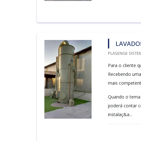
LAVADO
PLASENGE SISTEM
Para o cliente 
Recebendo uma 
mais competent
Quando o tema é
poderá contar c
instalaç&a...