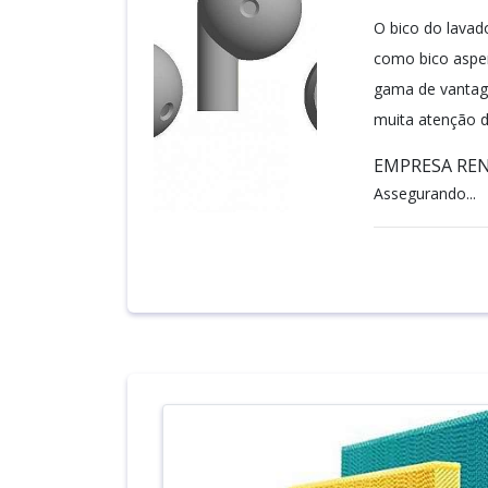
O bico do lavad
como bico asper
gama de vantage
muita atenção d
EMPRESA RE
Assegurando...