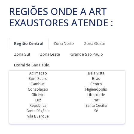
REGIÕES ONDE A ART
EXAUSTORES ATENDE :
Região Central
Zona Norte
Zona Oeste
Zona Sul
Zona Leste
Grande São Paulo
Litoral de São Paulo
Aclimação
Bela Vista
Bom Retiro
Brás
Cambuci
Centro
Consolação
Higienópolis
Glicério
Liberdade
Luz
Pari
República
Santa Cecília
Santa Efigênia
Sé
Vila Buarque