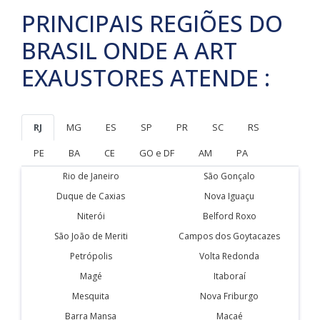
PRINCIPAIS REGIÕES DO
BRASIL ONDE A ART
EXAUSTORES ATENDE :
RJ
MG
ES
SP
PR
SC
RS
PE
BA
CE
GO e DF
AM
PA
Rio de Janeiro
São Gonçalo
Duque de Caxias
Nova Iguaçu
Niterói
Belford Roxo
São João de Meriti
Campos dos Goytacazes
Petrópolis
Volta Redonda
Magé
Itaboraí
Mesquita
Nova Friburgo
Barra Mansa
Macaé