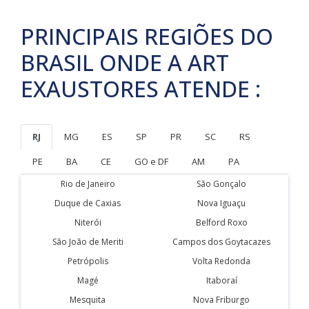
PRINCIPAIS REGIÕES DO
BRASIL ONDE A ART
EXAUSTORES ATENDE :
RJ
MG
ES
SP
PR
SC
RS
PE
BA
CE
GO e DF
AM
PA
Rio de Janeiro
São Gonçalo
Duque de Caxias
Nova Iguaçu
Niterói
Belford Roxo
São João de Meriti
Campos dos Goytacazes
Petrópolis
Volta Redonda
Magé
Itaboraí
Mesquita
Nova Friburgo