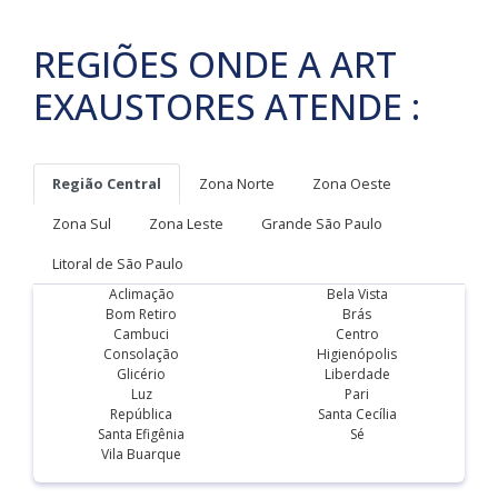
REGIÕES ONDE A ART
EXAUSTORES ATENDE :
Região Central
Zona Norte
Zona Oeste
Zona Sul
Zona Leste
Grande São Paulo
Litoral de São Paulo
Aclimação
Bela Vista
Bom Retiro
Brás
Cambuci
Centro
Consolação
Higienópolis
Glicério
Liberdade
Luz
Pari
República
Santa Cecília
Santa Efigênia
Sé
Vila Buarque