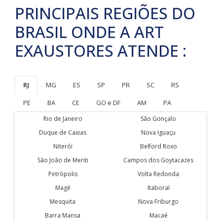
PRINCIPAIS REGIÕES DO
BRASIL ONDE A ART
EXAUSTORES ATENDE :
RJ
MG
ES
SP
PR
SC
RS
PE
BA
CE
GO e DF
AM
PA
Rio de Janeiro
São Gonçalo
Duque de Caxias
Nova Iguaçu
Niterói
Belford Roxo
São João de Meriti
Campos dos Goytacazes
Petrópolis
Volta Redonda
Magé
Itaboraí
Mesquita
Nova Friburgo
Barra Mansa
Macaé