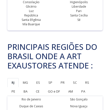
Consolação
Higienópolis
Glicério
Liberdade
Luz
Pari
República
Santa Cecília
Santa Efigênia
Sé
Vila Buarque
PRINCIPAIS REGIÕES DO
BRASIL ONDE A ART
EXAUSTORES ATENDE :
RJ
MG
ES
SP
PR
SC
RS
PE
BA
CE
GO e DF
AM
PA
Rio de Janeiro
São Gonçalo
Duque de Caxias
Nova Iguaçu