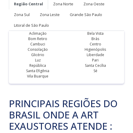
Região Central
Zona Norte
Zona Oeste
Zona Sul
Zona Leste
Grande São Paulo
Litoral de São Paulo
Aclimação
Bela Vista
Bom Retiro
Brás
Cambuci
Centro
Consolação
Higienópolis
Glicério
Liberdade
Luz
Pari
República
Santa Cecília
Santa Efigênia
Sé
Vila Buarque
PRINCIPAIS REGIÕES DO
BRASIL ONDE A ART
EXAUSTORES ATENDE :