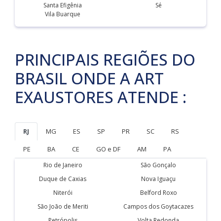
Santa Efigênia
Sé
Vila Buarque
PRINCIPAIS REGIÕES DO
BRASIL ONDE A ART
EXAUSTORES ATENDE :
RJ
MG
ES
SP
PR
SC
RS
PE
BA
CE
GO e DF
AM
PA
Rio de Janeiro
São Gonçalo
Duque de Caxias
Nova Iguaçu
Niterói
Belford Roxo
São João de Meriti
Campos dos Goytacazes
Petrópolis
Volta Redonda