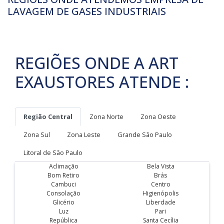
LAVAGEM DE GASES INDUSTRIAIS
REGIÕES ONDE A ART
EXAUSTORES ATENDE :
Região Central
Zona Norte
Zona Oeste
Zona Sul
Zona Leste
Grande São Paulo
Litoral de São Paulo
Aclimação
Bela Vista
Bom Retiro
Brás
Cambuci
Centro
Consolação
Higienópolis
Glicério
Liberdade
Luz
Pari
República
Santa Cecília