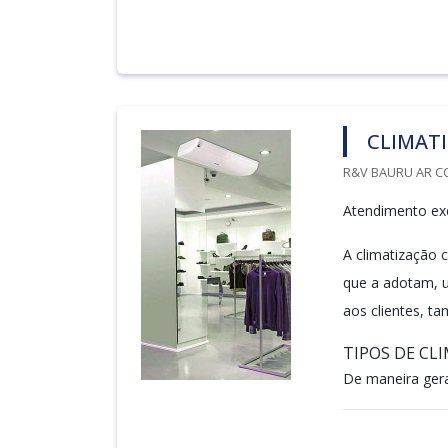
CLIMAT
R&V BAURU AR C
Atendimento exc
A climatização 
que a adotam, 
aos clientes, t
TIPOS DE CL
De maneira geral,