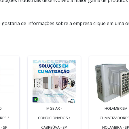
ma Soluções Industriais desenvolveu a maior gama de produtos
e gostaria de informações sobre a empresa clique em uma o
O
MGE AR -
HOLAMBRISA
RES /
CONDICIONADOS /
CLIMATIZADORES
- SP
CABREÚVA - SP
HOLAMBRA - S