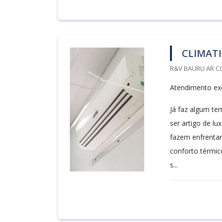
CLIMATI
R&V BAURU AR C
Atendimento exc
Já faz algum te
ser artigo de l
fazem enfrentar
conforto térmic
s...