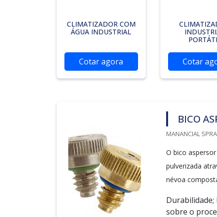
CLIMATIZADOR COM
CLIMATIZ
ÁGUA INDUSTRIAL
INDUSTRI
PORTÁT
Cotar agora
Cotar ag
BICO AS
MANANCIAL SPRAY
O bico aspersor
pulverizada atr
névoa composta 
Durabilidade;
sobre o proc