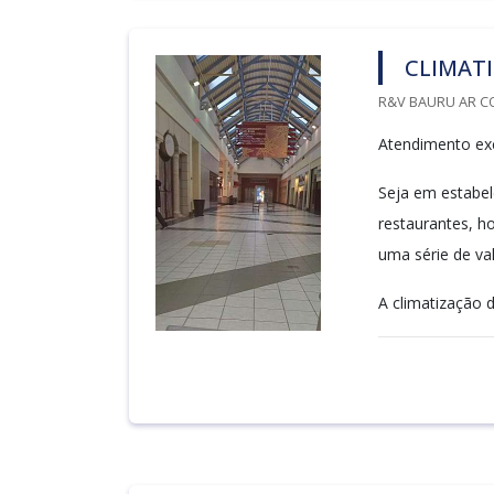
CLIMAT
R&V BAURU AR C
Atendimento exc
Seja em estabele
restaurantes, h
uma série de va
A climatização d