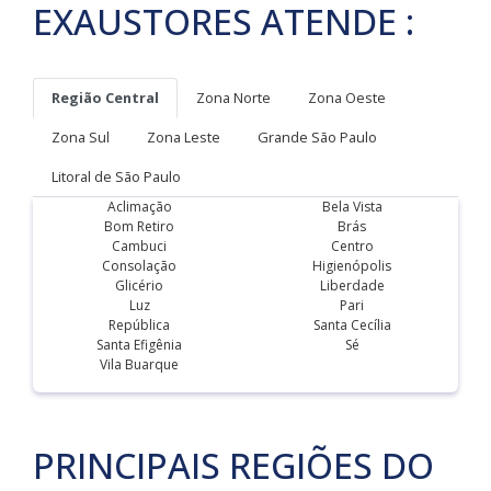
EXAUSTORES ATENDE :
Região Central
Zona Norte
Zona Oeste
Zona Sul
Zona Leste
Grande São Paulo
Litoral de São Paulo
Aclimação
Bela Vista
Bom Retiro
Brás
Cambuci
Centro
Consolação
Higienópolis
Glicério
Liberdade
Luz
Pari
República
Santa Cecília
Santa Efigênia
Sé
Vila Buarque
PRINCIPAIS REGIÕES DO