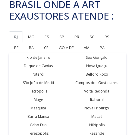
BRASIL ONDE A ART
EXAUSTORES ATENDE :
RJ
MG
ES
SP
PR
SC
RS
PE
BA
CE
GO e DF
AM
PA
Rio de Janeiro
São Gonçalo
Duque de Caxias
Nova Iguaçu
Niterói
Belford Roxo
São João de Meriti
Campos dos Goytacazes
Petrópolis
Volta Redonda
Magé
Itaboraí
Mesquita
Nova Friburgo
Barra Mansa
Macaé
Cabo Frio
Nilópolis
Teresópolis
Resende