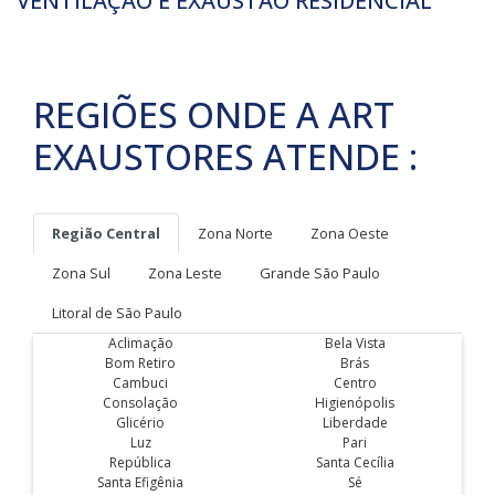
VENTILAÇÃO E EXAUSTÃO RESIDENCIAL
REGIÕES ONDE A ART
EXAUSTORES ATENDE :
Região Central
Zona Norte
Zona Oeste
Zona Sul
Zona Leste
Grande São Paulo
Litoral de São Paulo
Aclimação
Bela Vista
Bom Retiro
Brás
Cambuci
Centro
Consolação
Higienópolis
Glicério
Liberdade
Luz
Pari
República
Santa Cecília
Santa Efigênia
Sé