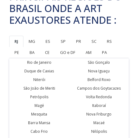
BRASIL ONDE A ART
EXAUSTORES ATENDE :
RJ
MG
ES
SP
PR
SC
RS
PE
BA
CE
GO e DF
AM
PA
Rio de Janeiro
São Gonçalo
Duque de Caxias
Nova Iguaçu
Niterói
Belford Roxo
São João de Meriti
Campos dos Goytacazes
Petrópolis
Volta Redonda
Magé
Itaboraí
Mesquita
Nova Friburgo
Barra Mansa
Macaé
Cabo Frio
Nilópolis