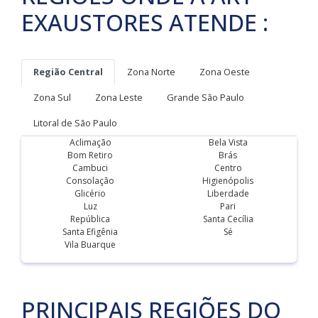
EXAUSTORES ATENDE :
Região Central
Zona Norte
Zona Oeste
Zona Sul
Zona Leste
Grande São Paulo
Litoral de São Paulo
Aclimação
Bela Vista
Bom Retiro
Brás
Cambuci
Centro
Consolação
Higienópolis
Glicério
Liberdade
Luz
Pari
República
Santa Cecília
Santa Efigênia
Sé
Vila Buarque
PRINCIPAIS REGIÕES DO