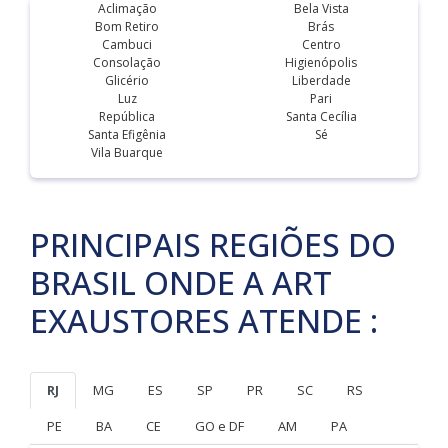
Aclimação
Bela Vista
Bom Retiro
Brás
Cambuci
Centro
Consolação
Higienópolis
Glicério
Liberdade
Luz
Pari
República
Santa Cecília
Santa Efigênia
Sé
Vila Buarque
PRINCIPAIS REGIÕES DO
BRASIL ONDE A ART
EXAUSTORES ATENDE :
RJ
MG
ES
SP
PR
SC
RS
PE
BA
CE
GO e DF
AM
PA