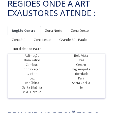
REGIÕES ONDE A ART
EXAUSTORES ATENDE :
Região Central
Zona Norte
Zona Oeste
Zona Sul
Zona Leste
Grande São Paulo
Litoral de São Paulo
Aclimação
Bela Vista
Bom Retiro
Brás
Cambuci
Centro
Consolação
Higienópolis
Glicério
Liberdade
Luz
Pari
República
Santa Cecília
Santa Efigênia
Sé
Vila Buarque