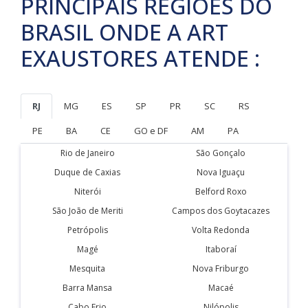
PRINCIPAIS REGIÕES DO
BRASIL ONDE A ART
EXAUSTORES ATENDE :
RJ
MG
ES
SP
PR
SC
RS
PE
BA
CE
GO e DF
AM
PA
Rio de Janeiro
São Gonçalo
Duque de Caxias
Nova Iguaçu
Niterói
Belford Roxo
São João de Meriti
Campos dos Goytacazes
Petrópolis
Volta Redonda
Magé
Itaboraí
Mesquita
Nova Friburgo
Barra Mansa
Macaé
Cabo Frio
Nilópolis