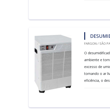
DESUMID
FARGON / SÃO PA
O desumidificad
ambiente e torn
excesso de umid
tornando o ar l
eficiência, o de