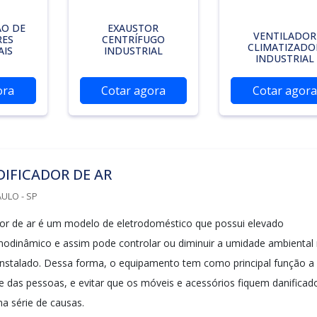
O DE
EXAUSTOR
VENTILADOR
RES
CENTRÍFUGO
CLIMATIZADO
AIS
INDUSTRIAL
INDUSTRIAL
ora
Cotar agora
Cotar agora
IFICADOR DE AR
ULO - SP
or de ar é um modelo de eletrodoméstico que possui elevado
odinâmico e assim pode controlar ou diminuir a umidade ambiental
instalado. Dessa forma, o equipamento tem como principal função a
e das pessoas, e evitar que os móveis e acessórios fiquem danificad
a série de causas.