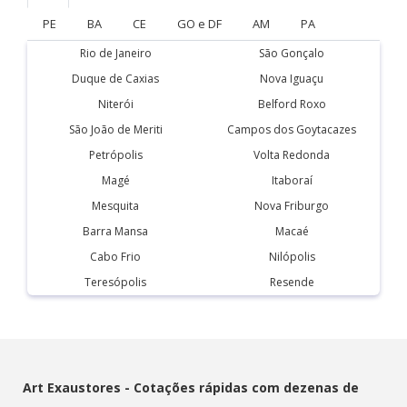
PE
BA
CE
GO e DF
AM
PA
Rio de Janeiro
São Gonçalo
Duque de Caxias
Nova Iguaçu
Niterói
Belford Roxo
São João de Meriti
Campos dos Goytacazes
Petrópolis
Volta Redonda
Magé
Itaboraí
Mesquita
Nova Friburgo
Barra Mansa
Macaé
Cabo Frio
Nilópolis
Teresópolis
Resende
Art Exaustores - Cotações rápidas com dezenas de