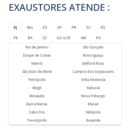
EXAUSTORES ATENDE :
RJ
MG
ES
SP
PR
SC
RS
PE
BA
CE
GO e DF
AM
PA
Rio de Janeiro
São Gonçalo
Duque de Caxias
Nova Iguaçu
Niterói
Belford Roxo
São João de Meriti
Campos dos Goytacazes
Petrópolis
Volta Redonda
Magé
Itaboraí
Mesquita
Nova Friburgo
Barra Mansa
Macaé
Cabo Frio
Nilópolis
Teresópolis
Resende