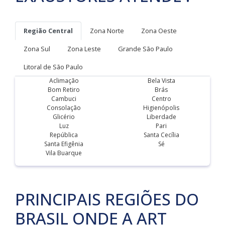
Região Central
Zona Norte
Zona Oeste
Zona Sul
Zona Leste
Grande São Paulo
Litoral de São Paulo
Aclimação
Bela Vista
Bom Retiro
Brás
Cambuci
Centro
Consolação
Higienópolis
Glicério
Liberdade
Luz
Pari
República
Santa Cecília
Santa Efigênia
Sé
Vila Buarque
PRINCIPAIS REGIÕES DO
BRASIL ONDE A ART