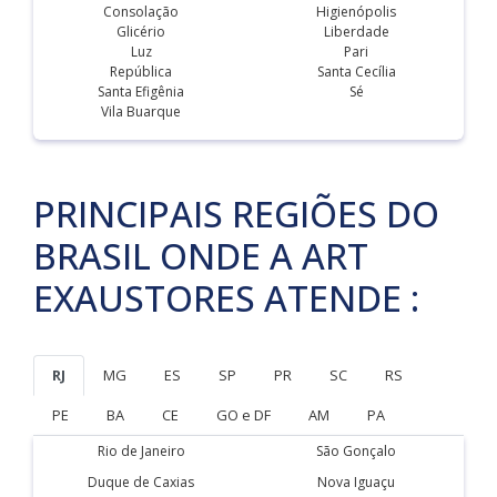
Consolação
Higienópolis
Glicério
Liberdade
Luz
Pari
República
Santa Cecília
Santa Efigênia
Sé
Vila Buarque
PRINCIPAIS REGIÕES DO
BRASIL ONDE A ART
EXAUSTORES ATENDE :
RJ
MG
ES
SP
PR
SC
RS
PE
BA
CE
GO e DF
AM
PA
Rio de Janeiro
São Gonçalo
Duque de Caxias
Nova Iguaçu