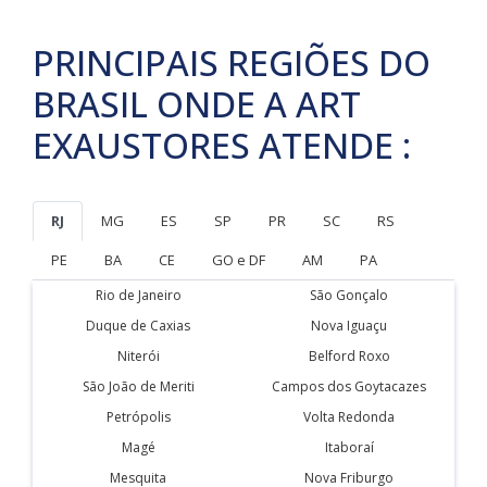
PRINCIPAIS REGIÕES DO
BRASIL ONDE A ART
EXAUSTORES ATENDE :
RJ
MG
ES
SP
PR
SC
RS
PE
BA
CE
GO e DF
AM
PA
Rio de Janeiro
São Gonçalo
Duque de Caxias
Nova Iguaçu
Niterói
Belford Roxo
São João de Meriti
Campos dos Goytacazes
Petrópolis
Volta Redonda
Magé
Itaboraí
Mesquita
Nova Friburgo