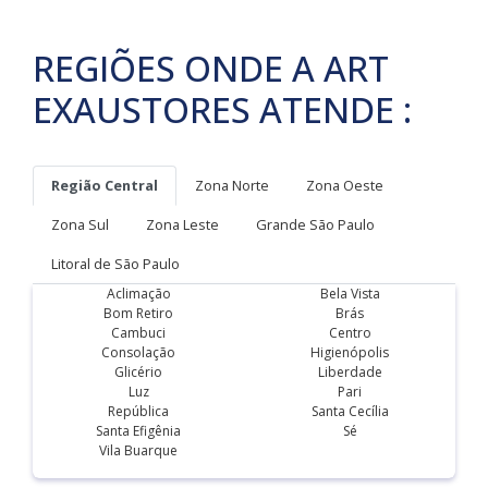
REGIÕES ONDE A ART
EXAUSTORES ATENDE :
Região Central
Zona Norte
Zona Oeste
Zona Sul
Zona Leste
Grande São Paulo
Litoral de São Paulo
Aclimação
Bela Vista
Bom Retiro
Brás
Cambuci
Centro
Consolação
Higienópolis
Glicério
Liberdade
Luz
Pari
República
Santa Cecília
Santa Efigênia
Sé
Vila Buarque