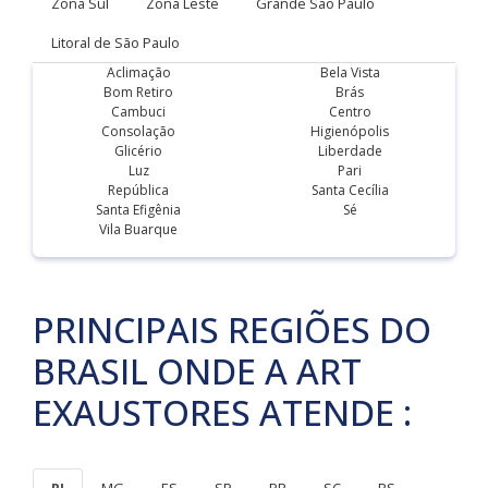
Zona Sul
Zona Leste
Grande São Paulo
Litoral de São Paulo
Aclimação
Bela Vista
Bom Retiro
Brás
Cambuci
Centro
Consolação
Higienópolis
Glicério
Liberdade
Luz
Pari
República
Santa Cecília
Santa Efigênia
Sé
Vila Buarque
PRINCIPAIS REGIÕES DO
BRASIL ONDE A ART
EXAUSTORES ATENDE :
RJ
MG
ES
SP
PR
SC
RS