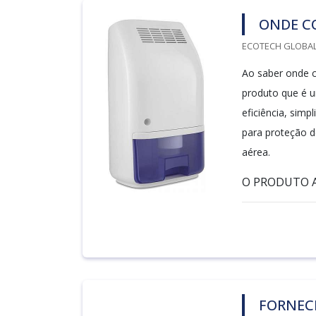
ONDE CO
ECOTECH GLOBALA
Ao saber onde co
produto que é u
eficiência, sim
para proteção d
aérea.
O PRODUTO A
FORNECE