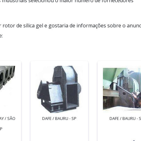
 Industriais selecionou o maior número de fornecedores
 rotor de sílica gel e gostaria de informações sobre o anun
e:
Y / SÃO
DAFE / BAURU - SP
DAFE / BAURU - 
SP