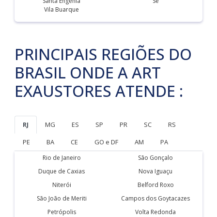
Santa Efigênia
Sé
Vila Buarque
PRINCIPAIS REGIÕES DO
BRASIL ONDE A ART
EXAUSTORES ATENDE :
RJ
MG
ES
SP
PR
SC
RS
PE
BA
CE
GO e DF
AM
PA
Rio de Janeiro
São Gonçalo
Duque de Caxias
Nova Iguaçu
Niterói
Belford Roxo
São João de Meriti
Campos dos Goytacazes
Petrópolis
Volta Redonda