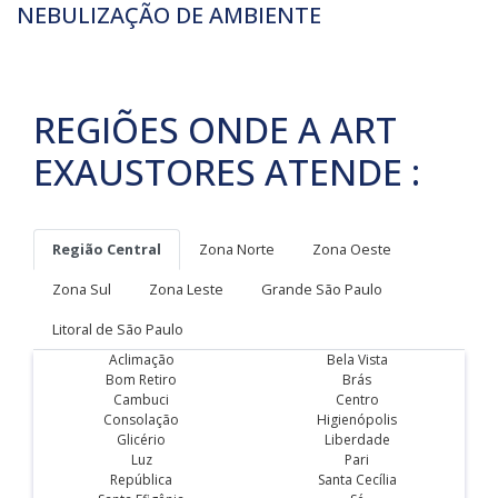
NEBULIZAÇÃO DE AMBIENTE
REGIÕES ONDE A ART
EXAUSTORES ATENDE :
Região Central
Zona Norte
Zona Oeste
Zona Sul
Zona Leste
Grande São Paulo
Litoral de São Paulo
Aclimação
Bela Vista
Bom Retiro
Brás
Cambuci
Centro
Consolação
Higienópolis
Glicério
Liberdade
Luz
Pari
República
Santa Cecília