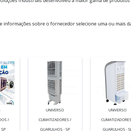
a Soluções Industriais desenvolveu a maior gama de produtos
de informações sobre o fornecedor selecione uma ou mais d
-
UNIVERSO
UNIVERSO
DOS /
CLIMATIZADORES /
CLIMATIZADORES
 SP
GUARULHOS - SP
GUARULHOS - S