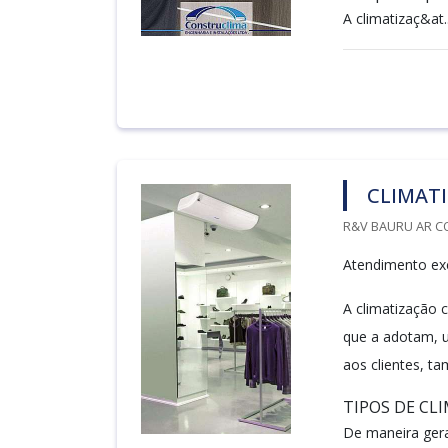
A climatizaç&at..
CLIMAT
R&V BAURU AR C
Atendimento exc
A climatização 
que a adotam, 
aos clientes, t
TIPOS DE CL
De maneira geral,