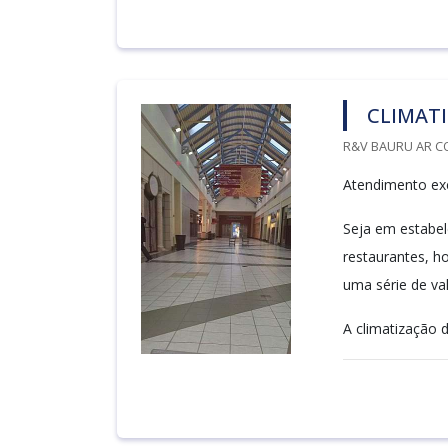
CLIMAT
R&V BAURU AR C
Atendimento exc
Seja em estabele
restaurantes, h
uma série de va
A climatização d