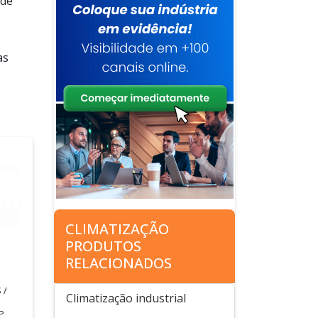
 de
as
CLIMATIZAÇÃO
PRODUTOS
RELACIONADOS
 /
Climatização industrial
P