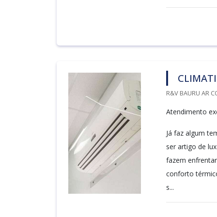
CLIMATI
R&V BAURU AR C
Atendimento exc
Já faz algum te
ser artigo de l
fazem enfrentar
conforto térmic
s...