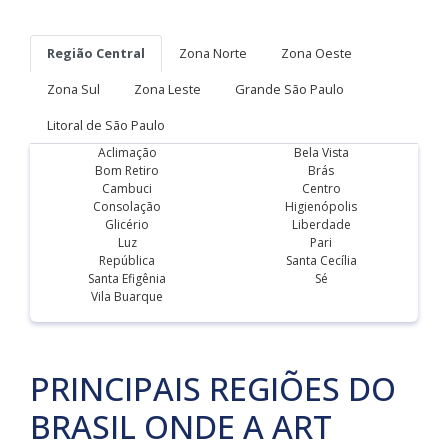
Região Central
Zona Norte
Zona Oeste
Zona Sul
Zona Leste
Grande São Paulo
Litoral de São Paulo
Aclimação
Bela Vista
Bom Retiro
Brás
Cambuci
Centro
Consolação
Higienópolis
Glicério
Liberdade
Luz
Pari
República
Santa Cecília
Santa Efigênia
Sé
Vila Buarque
PRINCIPAIS REGIÕES DO
BRASIL ONDE A ART