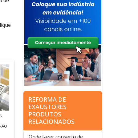
a de
lique
REFORMA DE
EXAUSTORES
PRODUTOS
S
RELACIONADOS
IRÃO
Onde fazer conserto de