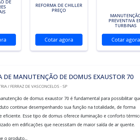
O DE
REFORMA DE CHILLER
RES
PREÇO
AIS
MANUTENÇÃ
PREVENTIVA 
TURBINAS
ora
Cotar agora
Cotar agora
A DE MANUTENÇÃO DE DOMUS EXAUSTOR 70
RIA / FERRAZ DE VASCONCELOS - SP
nutenção de domus exaustor 70 é fundamental para possibilitar qu
oduto continue desempenhando sua função na totalidade, de forma
 e eficiente. Esse tipo de domus oferece iluminação e conforto térmic
lizado em edificações que necessitam de maior saída de ar quente.
e o produto...