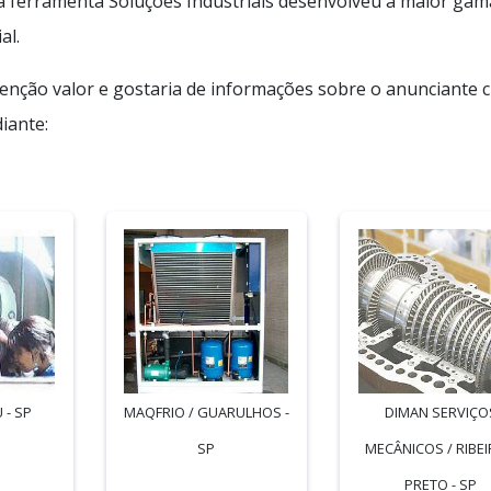
 a ferramenta Soluções Industriais desenvolveu a maior gam
al.
nção valor e gostaria de informações sobre o anunciante c
iante:
 - SP
MAQFRIO / GUARULHOS -
DIMAN SERVIÇO
SP
MECÂNICOS / RIBE
PRETO - SP