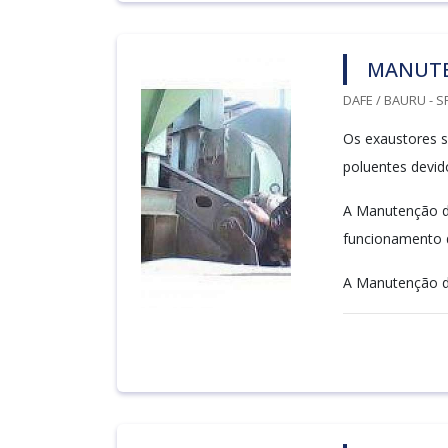
MANUTE
DAFE / BAURU - S
Os exaustores s
poluentes devido
A Manutenção de
funcionamento d
A Manutenção de 