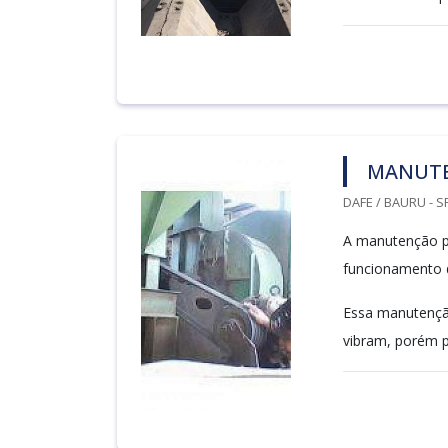
MANUTE
DAFE / BAURU - S
A manutenção pr
funcionamento d
Essa manutenção
vibram, porém p