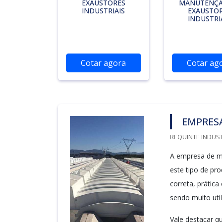
EXAUSTORES
MANUTENÇÃ
INDUSTRIAIS
EXAUSTO
INDUSTRI
Cotar agora
Cotar ag
EMPRES
REQUINTE INDUST
A empresa de ma
este tipo de pr
correta, prática
sendo muito uti
Vale destacar qu