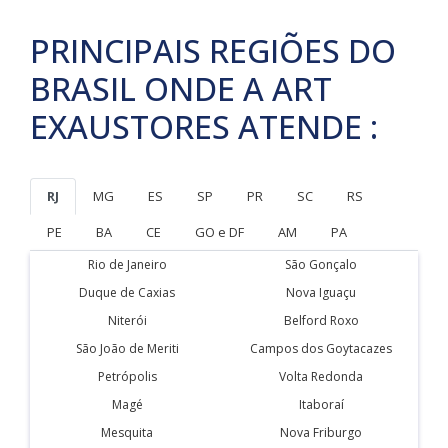
PRINCIPAIS REGIÕES DO
BRASIL ONDE A ART
EXAUSTORES ATENDE :
RJ
MG
ES
SP
PR
SC
RS
PE
BA
CE
GO e DF
AM
PA
Rio de Janeiro
São Gonçalo
Duque de Caxias
Nova Iguaçu
Niterói
Belford Roxo
São João de Meriti
Campos dos Goytacazes
Petrópolis
Volta Redonda
Magé
Itaboraí
Mesquita
Nova Friburgo