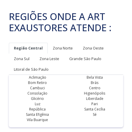
REGIÕES ONDE A ART
EXAUSTORES ATENDE :
Região Central
Zona Norte
Zona Oeste
Zona Sul
Zona Leste
Grande São Paulo
Litoral de São Paulo
Aclimação
Bela Vista
Bom Retiro
Brás
Cambuci
Centro
Consolação
Higienópolis
Glicério
Liberdade
Luz
Pari
República
Santa Cecília
Santa Efigênia
Sé
Vila Buarque