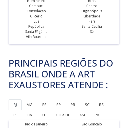
Bom Retiro
Brás
Cambuci
Centro
Consolação
Higienópolis
Glicério
Liberdade
Luz
Pari
República
Santa Cecília
Santa Efigênia
Sé
Vila Buarque
PRINCIPAIS REGIÕES DO
BRASIL ONDE A ART
EXAUSTORES ATENDE :
RJ
MG
ES
SP
PR
SC
RS
PE
BA
CE
GO e DF
AM
PA
Rio de Janeiro
São Gonçalo