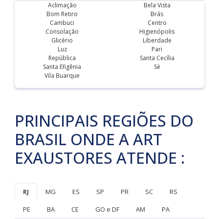
Aclimação
Bela Vista
Bom Retiro
Brás
Cambuci
Centro
Consolação
Higienópolis
Glicério
Liberdade
Luz
Pari
República
Santa Cecília
Santa Efigênia
Sé
Vila Buarque
PRINCIPAIS REGIÕES DO
BRASIL ONDE A ART
EXAUSTORES ATENDE :
RJ
MG
ES
SP
PR
SC
RS
PE
BA
CE
GO e DF
AM
PA