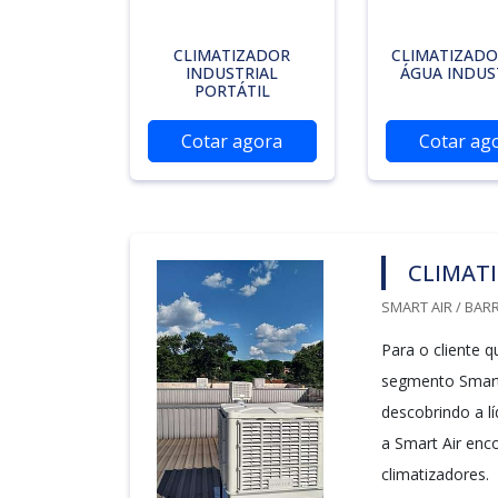
CLIMATIZADOR
CLIMATIZAD
INDUSTRIAL
ÁGUA INDUS
PORTÁTIL
Cotar agora
Cotar ag
CLIMAT
SMART AIR / BARR
Para o cliente q
segmento Smart
descobrindo a l
a Smart Air en
climatizadores.