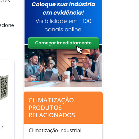
dores
ecione
CLIMATIZAÇÃO
PRODUTOS
RELACIONADOS
 /
Climatização industrial
P