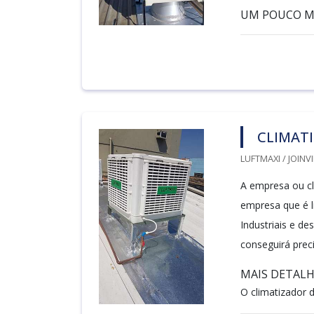
UM POUCO MA
CLIMAT
LUFTMAXI / JOINVI
A empresa ou cl
empresa que é l
Industriais e d
conseguirá prec
MAIS DETAL
O climatizador de