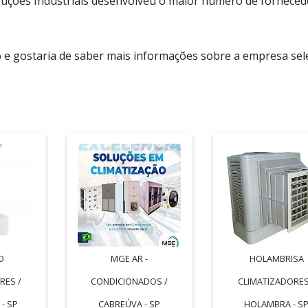
 Soluções Industriais desenvolveu o maior número de fornece
to e gostaria de saber mais informações sobre a empresa sel
O
MGE AR -
HOLAMBRISA
RES /
CONDICIONADOS /
CLIMATIZADORES
- SP
CABREÚVA - SP
HOLAMBRA - S