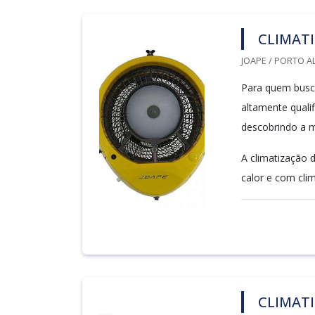
CLIMATI
JOAPE / PORTO A
Para quem busca
altamente quali
descobrindo a m
A climatização
calor e com clim
CLIMATI