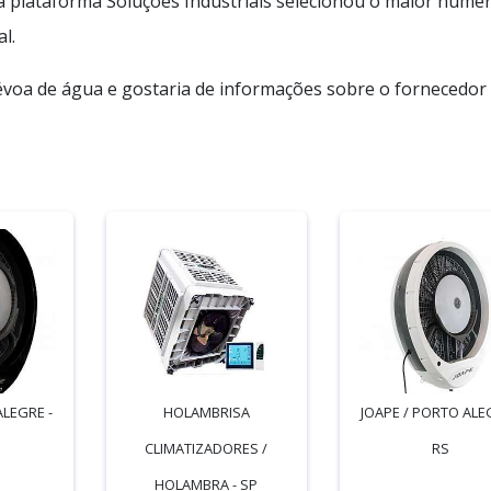
 a plataforma Soluções Industriais selecionou o maior núme
l.
évoa de água e gostaria de informações sobre o fornecedor 
ALEGRE -
HOLAMBRISA
JOAPE / PORTO ALE
CLIMATIZADORES /
RS
HOLAMBRA - SP