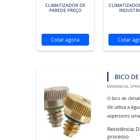
CLIMATIZADOR DE
CLIMATIZADOR
PAREDE PREÇO
INDUSTRI
Cotar agora
Cotar ag
BICO DE
MANANCIAL SPRAY
O bico de clima
Ele utiliza a ág
aspersores uma 
Resistência; 
processo