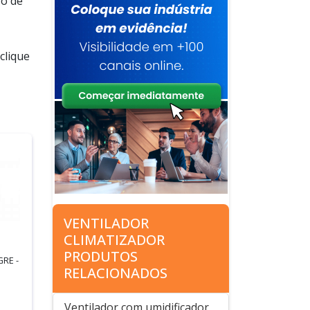
ro de
clique
VENTILADOR
CLIMATIZADOR
PRODUTOS
GRE -
RELACIONADOS
Ventilador com umidificador