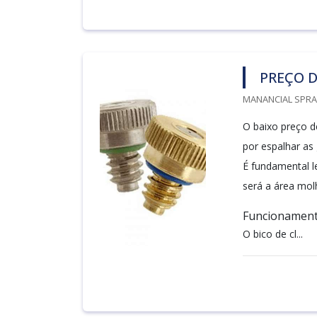
PREÇO D
MANANCIAL SPRAY
O baixo preço d
por espalhar as
É fundamental l
será a área mol
Funcionament
O bico de cl...