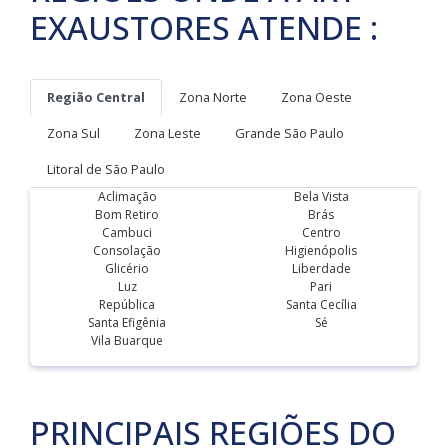
EXAUSTORES ATENDE :
Região Central
Zona Norte
Zona Oeste
Zona Sul
Zona Leste
Grande São Paulo
Litoral de São Paulo
Aclimação
Bela Vista
Bom Retiro
Brás
Cambuci
Centro
Consolação
Higienópolis
Glicério
Liberdade
Luz
Pari
República
Santa Cecília
Santa Efigênia
Sé
Vila Buarque
PRINCIPAIS REGIÕES DO