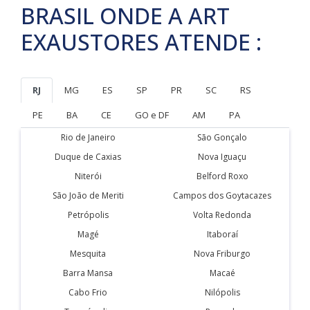
BRASIL ONDE A ART
EXAUSTORES ATENDE :
RJ
MG
ES
SP
PR
SC
RS
PE
BA
CE
GO e DF
AM
PA
Rio de Janeiro
São Gonçalo
Duque de Caxias
Nova Iguaçu
Niterói
Belford Roxo
São João de Meriti
Campos dos Goytacazes
Petrópolis
Volta Redonda
Magé
Itaboraí
Mesquita
Nova Friburgo
Barra Mansa
Macaé
Cabo Frio
Nilópolis