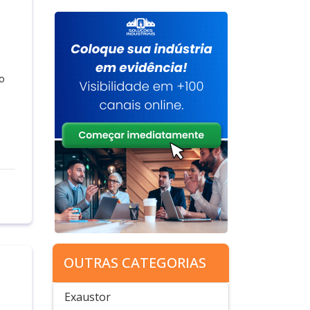
o
OUTRAS CATEGORIAS
Exaustor