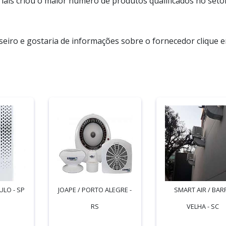
ais criou o maior número de produtos qualificados no seto
seiro e gostaria de informações sobre o fornecedor clique 
ULO - SP
JOAPE / PORTO ALEGRE -
SMART AIR / BAR
RS
VELHA - SC