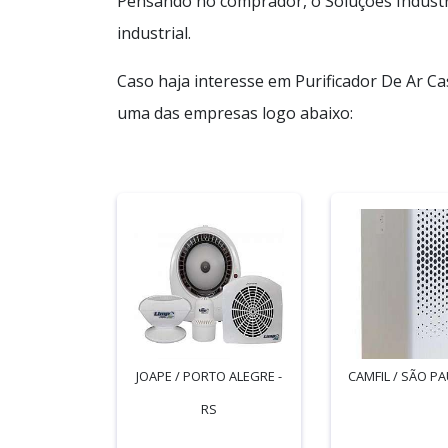
Pensando no comprador, o Soluções Industri
industrial.
Caso haja interesse em Purificador De Ar Ca
uma das empresas logo abaixo:
JOAPE / PORTO ALEGRE -
CAMFIL / SÃO PA
RS