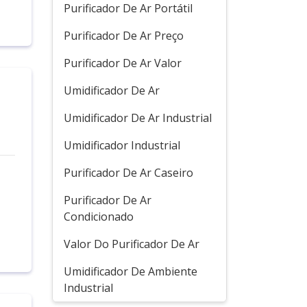
Purificador De Ar Portátil
Purificador De Ar Preço
Purificador De Ar Valor
Umidificador De Ar
Umidificador De Ar Industrial
Umidificador Industrial
Purificador De Ar Caseiro
Purificador De Ar
Condicionado
Valor Do Purificador De Ar
Umidificador De Ambiente
Industrial