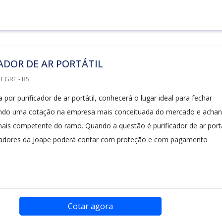
ADOR DE AR PORTÁTIL
LEGRE - RS
por purificador de ar portátil, conhecerá o lugar ideal para fechar
tando uma cotação na empresa mais conceituada do mercado e acha
ais competente do ramo. Quando a questão é purificador de ar portá
adores da Joape poderá contar com proteção e com pagamento
Cotar agora