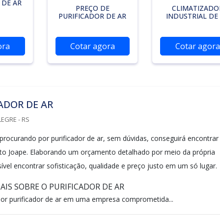
 DE AR
PREÇO DE
CLIMATIZADO
PURIFICADOR DE AR
INDUSTRIAL DE
ora
Cotar agora
Cotar agora
ADOR DE AR
LEGRE - RS
procurando por purificador de ar, sem dúvidas, conseguirá encontrar
to Joape. Elaborando um orçamento detalhado por meio da própria
ível encontrar sofisticação, qualidade e preço justo em um só lugar.
IS SOBRE O PURIFICADOR DE AR
or purificador de ar em uma empresa comprometida...