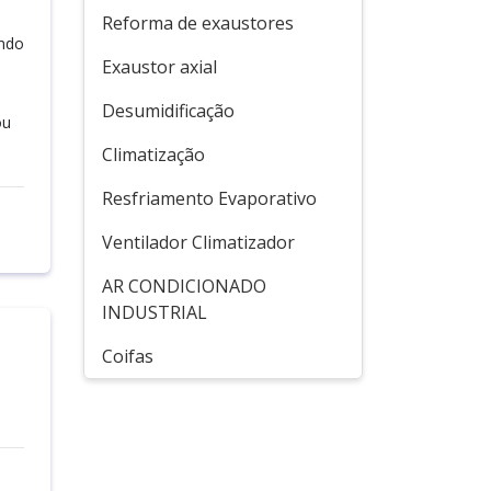
Reforma de exaustores
ndo
Exaustor axial
Desumidificação
ou
Climatização
Resfriamento Evaporativo
Ventilador Climatizador
AR CONDICIONADO
INDUSTRIAL
Coifas