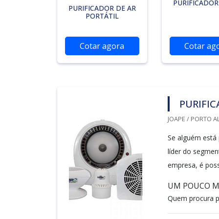
PURIFICADOR
PURIFICADOR DE AR
PORTÁTIL
Cotar agora
Cotar ag
PURIFIC
JOAPE / PORTO A
Se alguém está 
líder do segmen
empresa, é poss
UM POUCO MA
Quem procura p