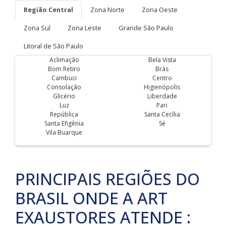
Região Central
Zona Norte
Zona Oeste
Zona Sul
Zona Leste
Grande São Paulo
Litoral de São Paulo
Aclimação
Bela Vista
Bom Retiro
Brás
Cambuci
Centro
Consolação
Higienópolis
Glicério
Liberdade
Luz
Pari
República
Santa Cecília
Santa Efigênia
Sé
Vila Buarque
PRINCIPAIS REGIÕES DO
BRASIL ONDE A ART
EXAUSTORES ATENDE :