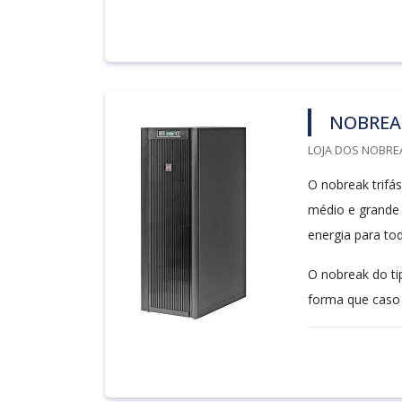
NOBREAK
LOJA DOS NOBREA
O nobreak trifá
médio e grande p
energia para tod
O nobreak do tip
forma que caso 