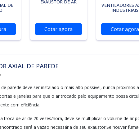
EXAUSTOR DE AR
IAL DE
VENTILADORES AX
O
INDUSTRIAIS
ora
Cotar agora
Cotar agora
R AXIAL DE PAREDE
P
l de parede deve ser instalado o mais alto possível, nunca próximos a
 portas e janelas para que o ar trocado pelo equipamento possa circu
ente com eficiência.
a troca de ar de 20 vezes/hora, deve-se multiplicar o volume de ar p
 encontrado será a vazão necessária de seu exaustor.Se houver fuma