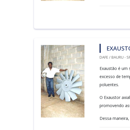
EXAUSTO
DAFE / BAURU - S
Exaustão é um 
excesso de temp
poluentes.
O Exaustor axial
promovendo ass
Dessa maneira, 