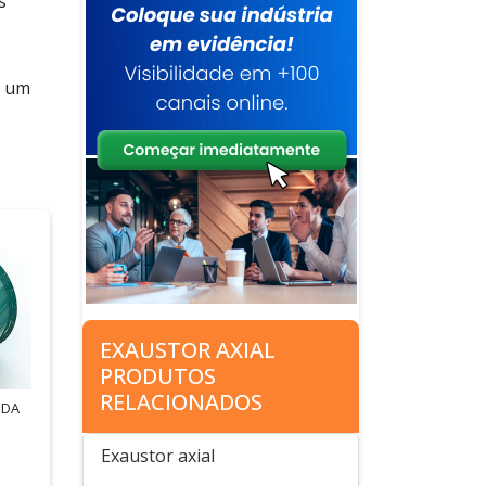
s
e um
EXAUSTOR AXIAL
PRODUTOS
RELACIONADOS
 DA
Exaustor axial