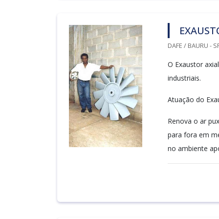
EXAUSTO
DAFE / BAURU - S
O Exaustor axial
industriais.
Atuação do Exaus
Renova o ar pux
para fora em me
no ambiente após