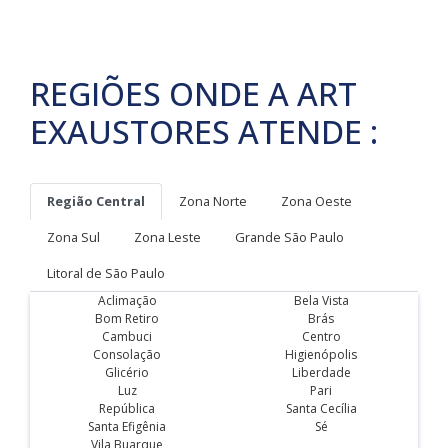
REGIÕES ONDE A ART
EXAUSTORES ATENDE :
Região Central
Zona Norte
Zona Oeste
Zona Sul
Zona Leste
Grande São Paulo
Litoral de São Paulo
Aclimação
Bela Vista
Bom Retiro
Brás
Cambuci
Centro
Consolação
Higienópolis
Glicério
Liberdade
Luz
Pari
República
Santa Cecília
Santa Efigênia
Sé
Vila Buarque