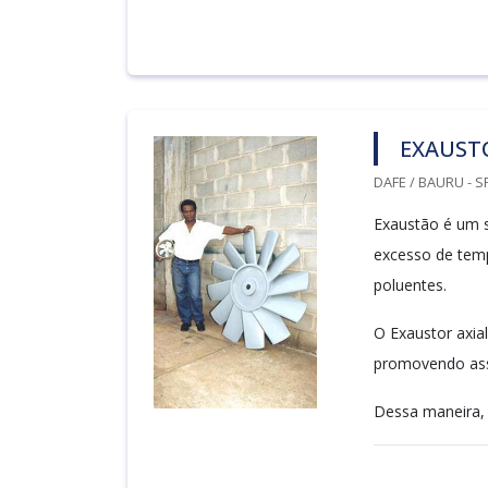
EXAUSTO
DAFE / BAURU - S
Exaustão é um 
excesso de temp
poluentes.
O Exaustor axial
promovendo ass
Dessa maneira, 