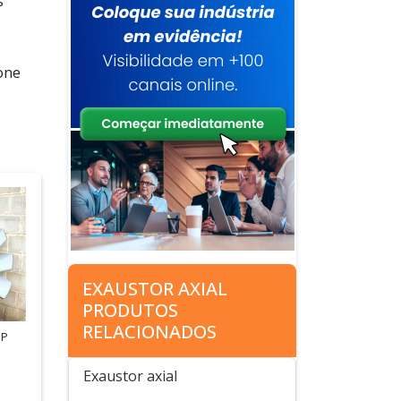
s
one
EXAUSTOR AXIAL
PRODUTOS
RELACIONADOS
SP
Exaustor axial