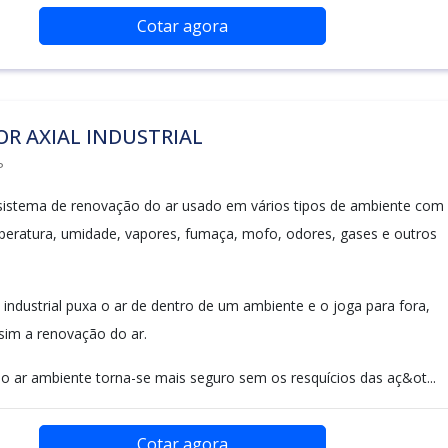
Cotar agora
R AXIAL INDUSTRIAL
P
sistema de renovação do ar usado em vários tipos de ambiente com
eratura, umidade, vapores, fumaça, mofo, odores, gases e outros
 industrial puxa o ar de dentro de um ambiente e o joga para fora,
im a renovação do ar.
o ar ambiente torna-se mais seguro sem os resquícios das aç&ot...
Cotar agora