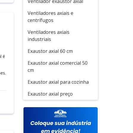
Ventilador exaustor axial
Ventiladores axiais e
centrífugos
Ventiladores axiais
industriais
Exaustor axial 60 cm
l é
Exaustor axial comercial 50
cm
es.
Exaustor axial para cozinha
Exaustor axial preço