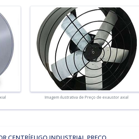
xial
Imagem ilustrativa de Preço de exaustor axial
OR CENTRÍFUGO INDUSTRIAL PREÇO