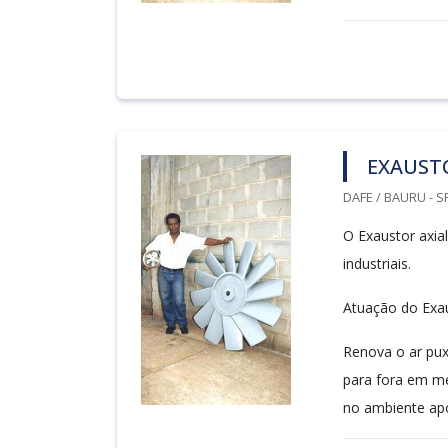
EXAUSTO
DAFE / BAURU - S
O Exaustor axial
industriais.
Atuação do Exaus
Renova o ar pux
para fora em me
no ambiente após