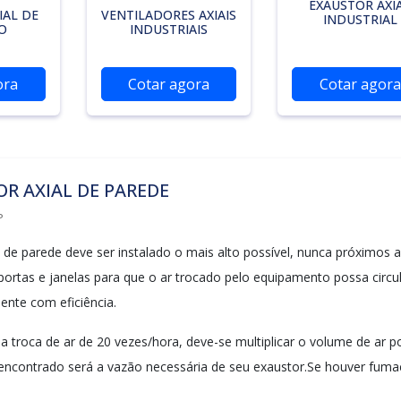
EXAUSTOR AXI
IAL DE
VENTILADORES AXIAIS
INDUSTRIAL
O
INDUSTRIAIS
ora
Cotar agora
Cotar agora
R AXIAL DE PAREDE
P
l de parede deve ser instalado o mais alto possível, nunca próximos a
 portas e janelas para que o ar trocado pelo equipamento possa circu
ente com eficiência.
a troca de ar de 20 vezes/hora, deve-se multiplicar o volume de ar p
 encontrado será a vazão necessária de seu exaustor.Se houver fuma