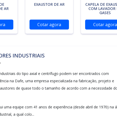
DE
EXAUSTOR DE AR
CAPELA DE EXAU
E AR
COM LAVADOR 
GASES
ora
Cotar agora
Cotar agora
RES INDUSTRIAIS
P
ndustriais do tipo axial e centrífugo podem ser encontrados com
ciência na Dafe, uma empresa especializada na fabricação, projeto e
exaustores de quase todo o tamanho de acordo com a necessidade d
i uma equipe com 41 anos de experiência (desde abril de 1970) na 
ustrial, a qual colo...