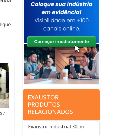
ência
lique
EXAUSTOR
PRODUTOS
RELACIONADOS
S /
Exaustor industrial 30cm