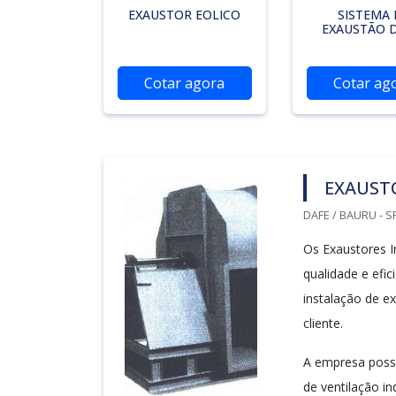
EXAUSTOR EOLICO
SISTEMA 
EXAUSTÃO D
Cotar agora
Cotar ag
EXAUSTO
DAFE / BAURU - S
Os Exaustores I
qualidade e efi
instalação de 
cliente.
A empresa possu
de ventilação ind