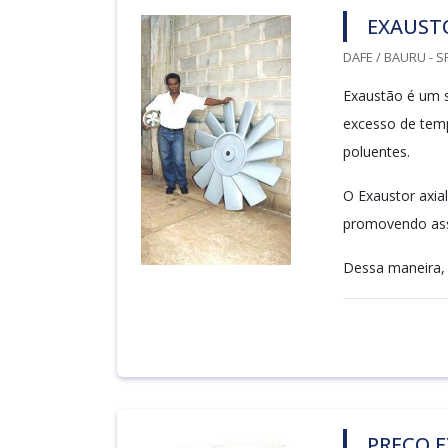
EXAUSTO
DAFE / BAURU - S
Exaustão é um 
excesso de temp
poluentes.
O Exaustor axial
promovendo ass
Dessa maneira, 
PREÇO 