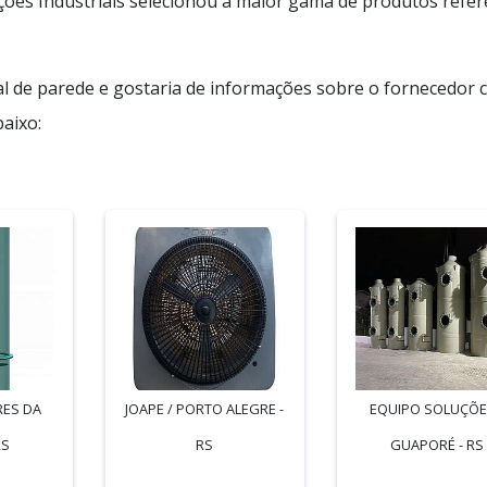
ões Industriais selecionou a maior gama de produtos refer
l de parede e gostaria de informações sobre o fornecedor c
aixo:
RES DA
JOAPE / PORTO ALEGRE -
EQUIPO SOLUÇÕE
RS
RS
GUAPORÉ - RS