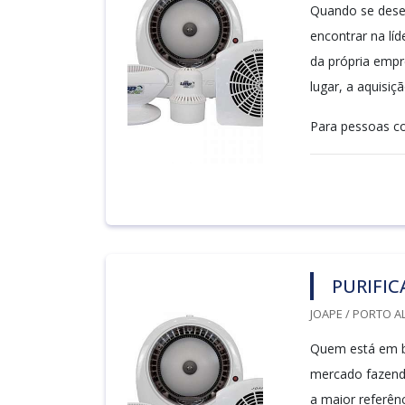
Quando se desej
encontrar na lí
da própria empr
lugar, a aquisiç
Para pessoas co
PURIFIC
JOAPE / PORTO A
Quem está em bu
mercado fazend
a maior referên