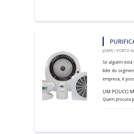
PURIFIC
JOAPE / PORTO A
Se alguém está 
líder do segmen
empresa, é poss
UM POUCO MA
Quem procura p