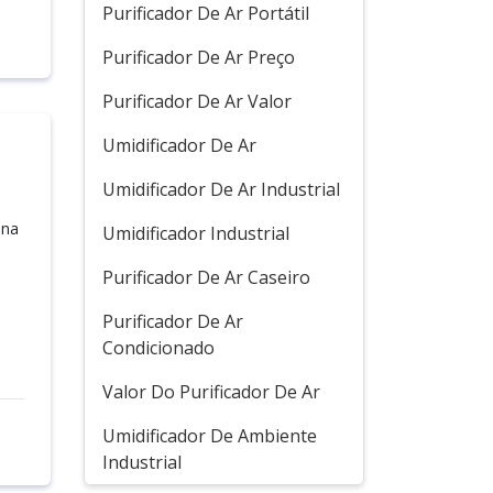
Purificador De Ar Portátil
Purificador De Ar Preço
Purificador De Ar Valor
Umidificador De Ar
Umidificador De Ar Industrial
 na
Umidificador Industrial
Purificador De Ar Caseiro
Purificador De Ar
Condicionado
Valor Do Purificador De Ar
Umidificador De Ambiente
Industrial