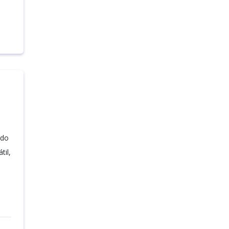
ndo
til,