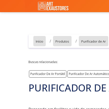
Início
Produtos
Purificador de Ar
Buscas relacionadas:
Purificador De Ar Portátil
Purificador De Ar Automátic
PURIFICADOR DE 