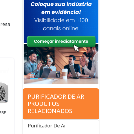
presa
PURIFICADOR DE AR
PRODUTOS
RELACIONADOS
GRE -
Purificador De Ar