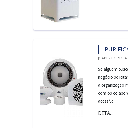
PURIFIC
JOAPE / PORTO A
Se alguém busca 
negócio solici
a organização m
com os colabor
acessível.
DETA...