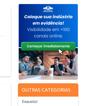
OUTRAS CATEGORIAS
Exaustor