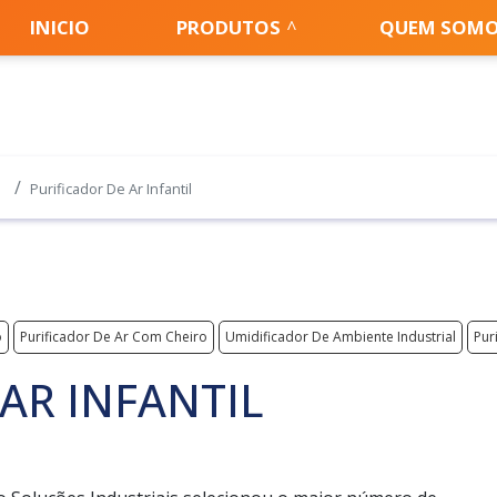
INICIO
PRODUTOS
QUEM SOM
Purificador De Ar Infantil
o
Purificador De Ar Com Cheiro
Umidificador De Ambiente Industrial
Pur
AR INFANTIL