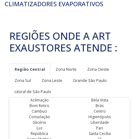
CLIMATIZADORES EVAPORATIVOS
REGIÕES ONDE A ART
EXAUSTORES ATENDE :
Região Central
Zona Norte
Zona Oeste
Zona Sul
Zona Leste
Grande São Paulo
Litoral de São Paulo
Aclimação
Bela Vista
Bom Retiro
Brás
Cambuci
Centro
Consolação
Higienópolis
Glicério
Liberdade
Luz
Pari
República
Santa Cecília