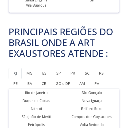
Santa Efigênia
Sé
Vila Buarque
PRINCIPAIS REGIÕES DO
BRASIL ONDE A ART
EXAUSTORES ATENDE :
RJ
MG
ES
SP
PR
SC
RS
PE
BA
CE
GO e DF
AM
PA
Rio de Janeiro
São Gonçalo
Duque de Caxias
Nova Iguaçu
Niterói
Belford Roxo
São João de Meriti
Campos dos Goytacazes
Petrópolis
Volta Redonda