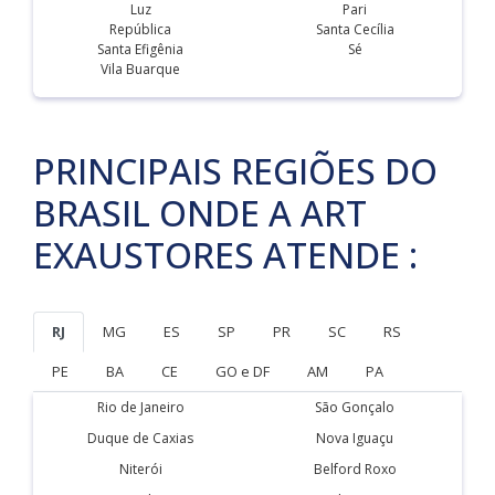
Luz
Pari
República
Santa Cecília
Santa Efigênia
Sé
Vila Buarque
PRINCIPAIS REGIÕES DO
BRASIL ONDE A ART
EXAUSTORES ATENDE :
RJ
MG
ES
SP
PR
SC
RS
PE
BA
CE
GO e DF
AM
PA
Rio de Janeiro
São Gonçalo
Duque de Caxias
Nova Iguaçu
Niterói
Belford Roxo