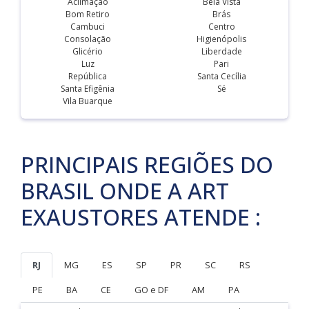
Aclimação
Bela Vista
Bom Retiro
Brás
Cambuci
Centro
Consolação
Higienópolis
Glicério
Liberdade
Luz
Pari
República
Santa Cecília
Santa Efigênia
Sé
Vila Buarque
PRINCIPAIS REGIÕES DO
BRASIL ONDE A ART
EXAUSTORES ATENDE :
RJ
MG
ES
SP
PR
SC
RS
PE
BA
CE
GO e DF
AM
PA