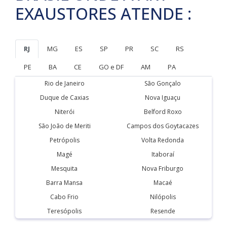
EXAUSTORES ATENDE :
RJ
MG
ES
SP
PR
SC
RS
PE
BA
CE
GO e DF
AM
PA
Rio de Janeiro
São Gonçalo
Duque de Caxias
Nova Iguaçu
Niterói
Belford Roxo
São João de Meriti
Campos dos Goytacazes
Petrópolis
Volta Redonda
Magé
Itaboraí
Mesquita
Nova Friburgo
Barra Mansa
Macaé
Cabo Frio
Nilópolis
Teresópolis
Resende