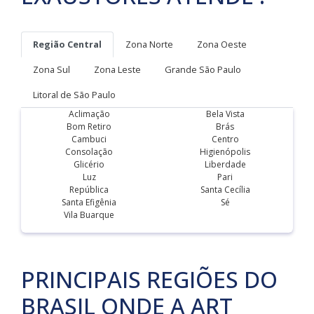
Região Central
Zona Norte
Zona Oeste
Zona Sul
Zona Leste
Grande São Paulo
Litoral de São Paulo
Aclimação
Bela Vista
Bom Retiro
Brás
Cambuci
Centro
Consolação
Higienópolis
Glicério
Liberdade
Luz
Pari
República
Santa Cecília
Santa Efigênia
Sé
Vila Buarque
PRINCIPAIS REGIÕES DO
BRASIL ONDE A ART